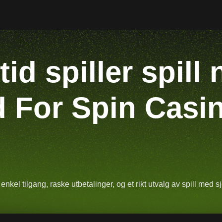
tid spiller spill
d For Spin Casi
kel tilgang, raske utbetalinger, og et rikt utvalg av spill med 