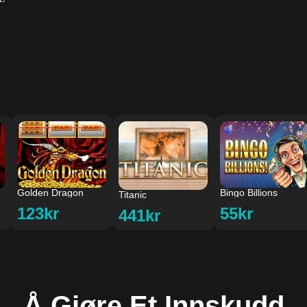
Golden Dragon
Bingo Billions
Titanic
123kr
55kr
441kr
Å Gjøre Et Innskudd