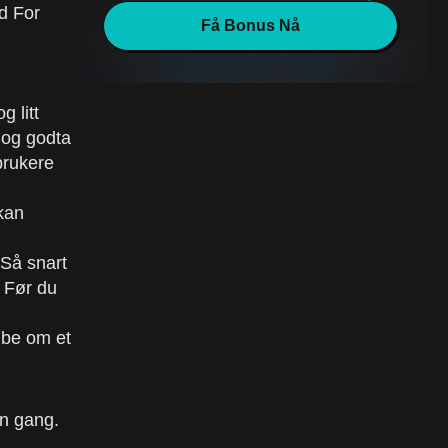
ed For
Få Bonus Nå
g litt
 og godta
brukere
kan
 Så snart
. Før du
 be om et
en gang.