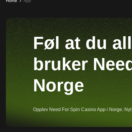
Home
App
Føl at du all
bruker Nee
Norge
Opplev Need For Spin Casino App i Norge. Nyt en