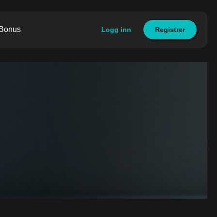
 Bonus
Logg inn
Registrer