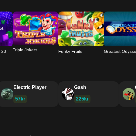
Triple Jokers
c 23
Funky Fruits
Greatest Odyss
Electric Player
Gash
57kr
225kr